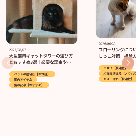
2026/06/30
フローリングにつ
2026/08/07
大型猫用キャットタワーの選び方
しっこ対策｜掃除
とおすすめ3選｜必要な理由や設
の床材を紹介！
置場所のポイントまで解説
ニオイ【快適性】
犬猫を迎える【ノウハ
ペットの居場所【お世話】
キズ・汚れ【快適性】
室内アイテム
猫の記事【おすすめ】