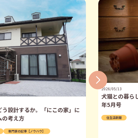
2026/05/13
犬猫との暮らし
年5月号
どう設計するか。「にこの家」に
ムの考え方
住生活新聞
専門家の記事【ノウハウ】