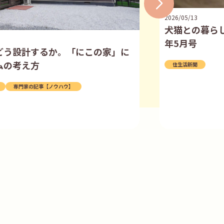
2026/05/13
犬猫との暮らし
年5月号
どう設計するか。「にこの家」に
ムの考え方
住生活新聞
専門家の記事【ノウハウ】